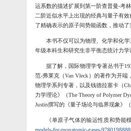
运系数的描述扩展到第一阶查普曼-考林近似（
二阶近似水平上出现的经典与量子有效
了精确表示的原子间势能函数，推动了
本书不仅可以为物理、化学和化学
年级本科生和研究生非平衡态统计力学
据了解，国际物理学专著丛书于19
范-弗莱克（Van Vleck）的著作
物理学系列专著，以及钱德拉塞卡（Chand
力学理论》（The Theory of Polymer Dy
Justin撰写的《量子场论与临界现象》（Quantum
《单原子气体的输运性质和势能
models-for-monatomic-gases-97801988