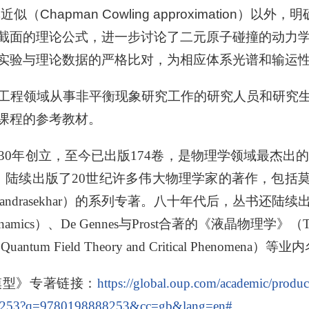
Chapman Cowling approximation）
截面的理论公式，进一步讨论了二元原子碰撞的动力
实验与理论数据的严格比对，为相应体系光谱和输运
工程领域从事非平衡现象研究工作的研究人员和研究
课程的参考教材。
30年创立，至今已出版174卷，是物理学领域最杰出的
为开端，陆续出版了20世纪许多伟大物理学家的著作，包括
rasekhar）的系列专著。八十年代后，丛书还陆续出版了 
namics）、De Gennes与Prost合著的《液晶物理学》（The Phy
 Field Theory and Critical Phenomena）等
模型》专著链接：
https://global.oup.com/academic/product
88253?q=9780198888253&cc=gb&lang=en#