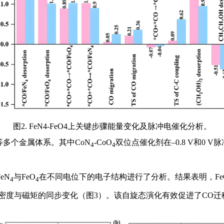
图2. FeN4-FeO4上关键步骤能量变化及脉冲电催化分析。
等多个金属体系。其中CoN
-CoO
双位点催化剂在–0.8 V和0 
4
4
eN
与FeO
在不同电位下的电子结构进行了分析。结果表明，Fe
4
4
自旋密度与磁矩的同步变化（图3）。该自旋态演化有效促进了CO迁