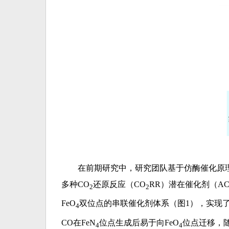
在前期研究中，研究团队基于仿酶催化原理
多种CO
还原反应（CO
RR）潜在催化剂（ACS 
2
2
FeO
双位点的串联催化剂体系（图1），实现了
4
CO在FeN
位点生成后易于向FeO
位点迁移，随
4
4