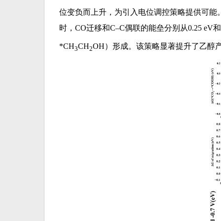
位变负而上升，为引入电位调控策略提供可能。研
时，CO迁移和C–C偶联的能垒分别从0.25 eV和0.
*CH
CH
OH
）形成。该策略显著提升了乙醇
3
2