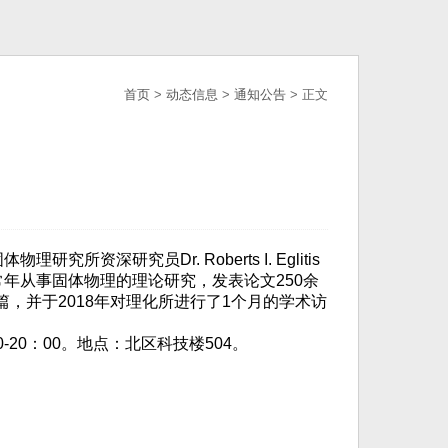
首页
>
动态信息
>
通知公告
> 正文
固体物理研究所资深研究员
Dr. Roberts I. Eglitis
常年从事固体物理的理论研究，发表论文
250
余
篇，并于
2018
年对理化所进行了
1
个月的学术访
0-20
：
00
。地点：北区科技楼
504
。