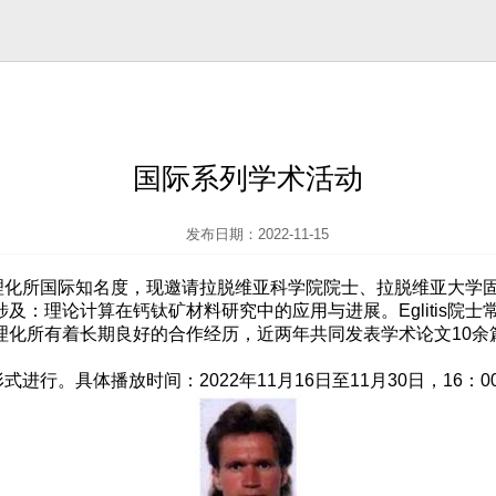
国际系列学术活动
发布日期：2022-11-15
化所国际知名度，现邀请拉脱维亚科学院院士、拉脱维亚大学
涉及：理论计算在钙钛矿材料研究中的应用与进展。
Eglitis
院士
理化所有着长期良好的合作经历，近两年共同发表学术论文
10
余
式进行。具体播放时间：
2022
年
11
月
16
日至
11
月
30
日，
16
：
0