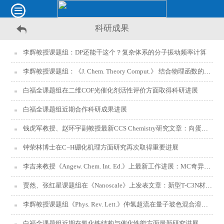
科研成果
李辉教授课题组：DP还能干这个？复杂体系的分子振动频率计算
李辉教授课题组：《J. Chem. Theory Comput.》 结合物理函数的神经网络势能模型
白福全课题组在二维COF光催化剂活性评价方面取得科研进展
白福全课题组近期合作科研成果进展
钱虎军教授、赵环宇副教授最新CCS Chemistry研究文章：向蛋白质学习，PNIPAM高分子单链纳米粒子实现水相制备、折叠可控
钟荣林博士在C−H硼化机理方面研究再次取得重要进展
李吉来教授《Angew. Chem. Int. Ed.》上最新工作进展：MC奇异的反应活性及引人入胜的电子特征
贾然、张红星课题组在《Nanoscale》上发表文章：新型T-C3N材料及其海水脱盐能力的理论设计与研究
李辉教授课题组《Phys. Rev. Lett.》仲氢超流在量子玻色混合溶剂中被抑制
白福全课题组近期在氧化铁结构与催化性能方面最新研究进展